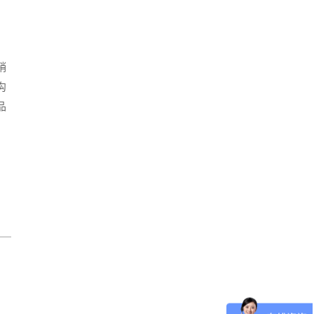
销
沟
品