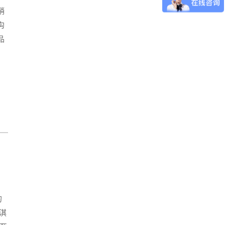
销
沟
品
的
淇