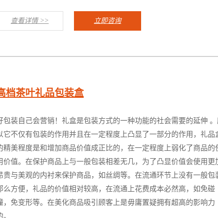
查看详情 >>
立即咨询
高档茶叶礼品包装盒
好包装自己会营销！礼盒是包装方式的一种功能的社会需要的延伸 。
以它不仅有包装的作用并且在一定程度上凸显了一部分的作用，礼品
的精美程度是和增加商品价值成正比的，在一定程度上弱化了商品的
用价值。在保护商品上与一般包装相差无几，为了凸显价值会使用更
昂贵与美观的内衬来保护商品，如丝绸等。在流通环节上没有一般包
那么方便，礼品的价值相对较高，在流通上花费成本必然高，如免碰
撞，免变形等。在美化商品吸引顾客上是毋庸置疑拥有超高的影响力
的。