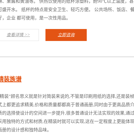
淋、果酱和黄油等。 供热饮使用的纸杯涂塑料，耐90℃以上温度，甚
可盛开水。 纸杯的特点是安全卫生、轻巧方便。 公共场所、饭店、
厅，企业 都可使用，是一次性用品。
查看详情 >>
立即咨询
精装族谱
“精装”顾名思义就是针对简装来说的,不管是印刷用纸的选择,还是装
式上都更追求精美,价格和质量都都高于普通画册,同时由于更高品质
质的选择使设计的空间进一步提升,很多普通设计无法实现的效果,通
采用独特的方式和材质,在精装时就可以实现,这在一定程度上更能体
画册的设计感和独特品味。