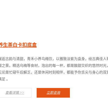
养生茶白卡扣底盒
邂逅古韵与清甜，青禾小养乌梅饮，以雅致淡紫为盒身，绘古典佳人
啜之景。精选乌梅等食材，泡出的每一杯，都是酸甜交织的悠然时光
无论是忙碌午后解乏，还是休闲时刻相伴，都能予你舌尖与身心的双
满足 。
查看详情 >>
立即咨询